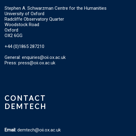
Stephen A. Schwarzman Centre for the Humanities
University of Oxford
Radcliffe Observatory Quarter
Woodstock Road
Oxford
OX2 6GG
+44 (0)1865 287210
General:
enquiries@oii.ox.ac.uk
Press:
press@oii.ox.ac.uk
CONTACT
DEMTECH
Email:
demtech@oii.ox.ac.uk